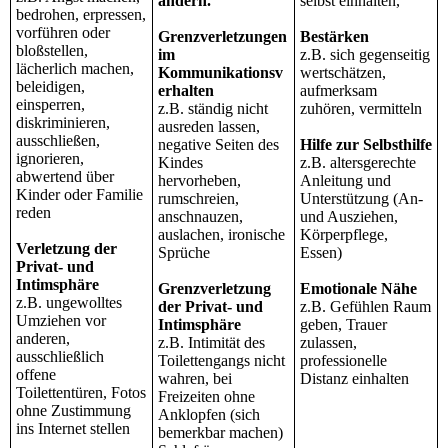
ändern.
selbst einhalten,
bedrohen, erpressen,
vorführen oder
Grenzverletzungen
Bestärken
bloßstellen,
im
z.B. sich gegenseitig
lächerlich machen,
Kommunikationsv
wertschätzen,
beleidigen,
erhalten
aufmerksam
einsperren,
z.B. ständig nicht
zuhören, vermitteln
diskriminieren,
ausreden lassen,
ausschließen,
negative Seiten des
Hilfe zur Selbsthilfe
ignorieren,
Kindes
z.B. altersgerechte
abwertend über
hervorheben,
Anleitung und
Kinder oder Familie
rumschreien,
Unterstützung (An-
reden
anschnauzen,
und Ausziehen,
auslachen, ironische
Körperpflege,
Verletzung der
Sprüche
Essen)
Privat- und
Intimsphäre
Grenzverletzung
Emotionale Nähe
z.B. ungewolltes
der Privat- und
z.B. Gefühlen Raum
Umziehen vor
Intimsphäre
geben, Trauer
anderen,
z.B. Intimität des
zulassen,
ausschließlich
Toilettengangs nicht
professionelle
offene
wahren, bei
Distanz einhalten
Toilettentüren, Fotos
Freizeiten ohne
ohne Zustimmung
Anklopfen (sich
ins Internet stellen
bemerkbar machen)