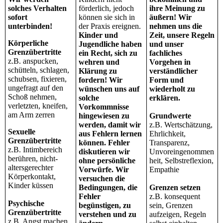
solches Verhalten
förderlich, jedoch
ihre Meinung zu
sofort
können sie sich in
äußern! Wir
unterbinden!
der Praxis ereignen.
nehmen uns die
Kinder und
Zeit, unsere Regeln
Körperliche
Jugendliche haben
und unser
Grenzübertritte
ein Recht, sich zu
fachliches
z.B. anspucken,
wehren und
Vorgehen in
schütteln, schlagen,
Klärung zu
verständlicher
schubsen, fixieren,
fordern! Wir
Form und
ungefragt auf den
wünschen uns auf
wiederholt zu
Schoß nehmen,
solche
erklären.
verletzten, kneifen,
Vorkommnisse
am Arm zerren
hingewiesen zu
Grundwerte
werden, damit wir
z.B. Wertschätzung,
Sexuelle
aus Fehlern lernen
Ehrlichkeit,
Grenzübertritte
können. Fehler
Transparenz,
z.B. Intimbereich
diskutieren wir
Unvoreingenommen
berühren, nicht-
ohne persönliche
heit, Selbstreflexion,
altersgerechter
Vorwürfe. Wir
Empathie
Körperkontakt,
versuchen die
Kinder küssen
Bedingungen, die
Grenzen setzen
Fehler
z.B. konsequent
Psychische
begünstigen, zu
sein, Grenzen
Grenzübertritte
verstehen und zu
aufzeigen, Regeln
z.B. Angst machen,