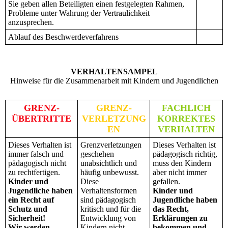
Sie geben allen Beteiligten einen festgelegten Rahmen,
Probleme unter Wahrung der Vertraulichkeit
anzusprechen.
Ablauf des Beschwerdeverfahrens
VERHALTENSAMPEL
Hinweise für die Zusammenarbeit mit Kindern und Jugendlichen
GRENZ-
GRENZ-
FACHLICH
ÜBERTRITTE
VERLETZUNG
KORREKTES
EN
VERHALTEN
Dieses Verhalten ist
Grenzverletzungen
Dieses Verhalten ist
immer falsch und
geschehen
pädagogisch richtig,
pädagogisch nicht
unabsichtlich und
muss den Kindern
zu rechtfertigen.
häufig unbewusst.
aber nicht immer
Kinder und
Diese
gefallen.
Jugendliche haben
Verhaltensformen
Kinder und
ein Recht auf
sind pädagogisch
Jugendliche haben
Schutz und
kritisch und für die
das Recht,
Sicherheit!
Entwicklung von
Erklärungen zu
Wir werden
Kindern nicht
bekommen und